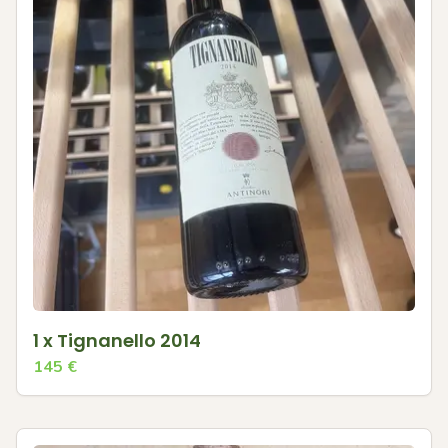
1 x Tignanello 2014
145
€