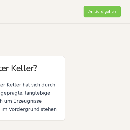
An Bord gehen
er Keller?
r Keller hat sich durch 
rgeprägte, langlebige 
h um Erzeugnisse 
s im Vordergrund stehen.