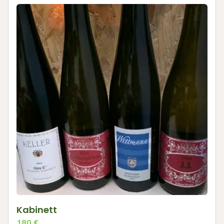
Kabinett
180
€