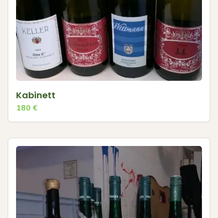
Kabinett
180
€