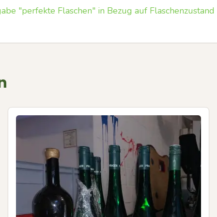
abe "perfekte Flaschen" in Bezug auf Flaschenzustand
n