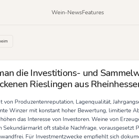
Wein-News
Features
heim
an die Investitions- und Sammelw
ckenen Rieslingen aus Rheinhesse
von Produzentenreputation, Lagenqualität, Jahrgangse
nnte Winzer mit konstant hoher Bewertung, limitierte A
öhen das Interesse von Investoren. Weine von Erzeuge
 Sekundärmarkt oft stabile Nachfrage, vorausgesetzt P
nwandfrei. Für Investmentzwecke empfiehlt sich dokumen