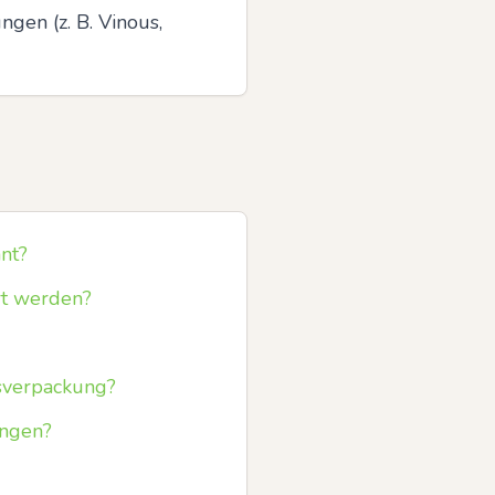
en (z. B. Vinous, 
nt?
rt werden?
sverpackung?
ingen?