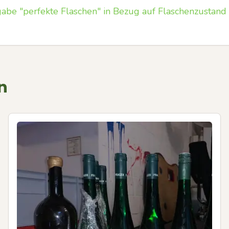
abe "perfekte Flaschen" in Bezug auf Flaschenzustand
n