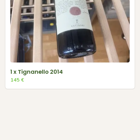
1 x Tignanello 2014
145
€