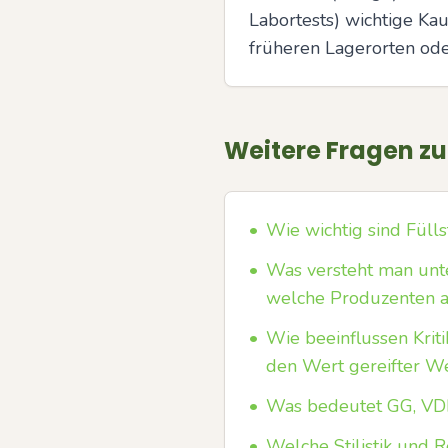
Labortests) wichtige Kau
früheren Lagerorten oder
Weitere Fragen z
•
Wie wichtig sind Füll
•
Was versteht man unt
welche Produzenten ar
•
Wie beeinflussen Krit
den Wert gereifter W
•
Was bedeutet GG, VDP 
•
Welche Stilistik und R