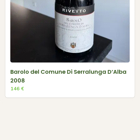
Barolo del Comune Di Serralunga D‘Alba
2008
146
€