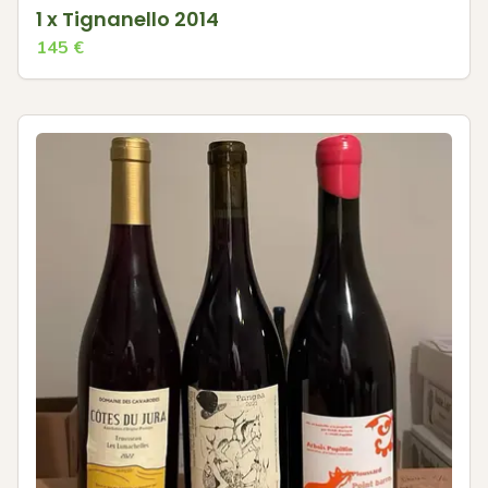
1 x Tignanello 2014
145
€