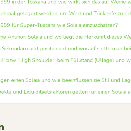
1999 in der Toskana und wie wirkt sich das auf Weine w
 optimal gelagert werden, um Wert und Trinkreife zu er
1999 für Super-Tuscans wie Solaia einzuschätzen?
 Antinori Solaia und wo liegt die Herkunft dieses We
m Sekundärmarkt positioniert und worauf sollte man be
ll' bzw. 'High Shoulder' beim Füllstand (Ullage) und w
en einen Solaia und wie beeinflussen sie Stil und Lage
pekte und Liquiditaetsfaktoren gelten für einen Solaia 
n