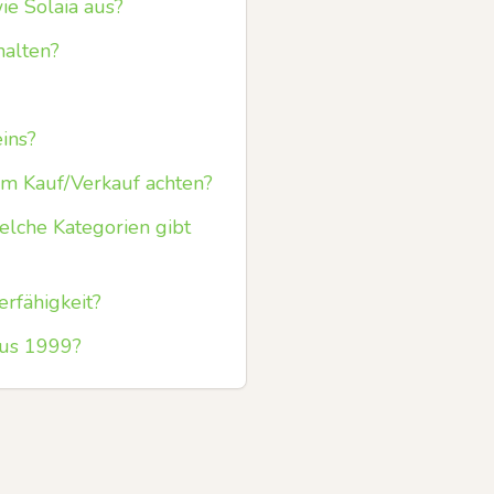
ie Solaia aus?
halten?
ins?
im Kauf/Verkauf achten?
elche Kategorien gibt
rfähigkeit?
aus 1999?