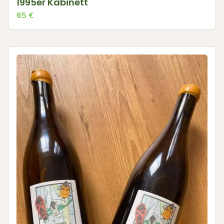
1995er Kabinett
65
€