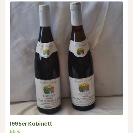
1995er Kabinett
65
€