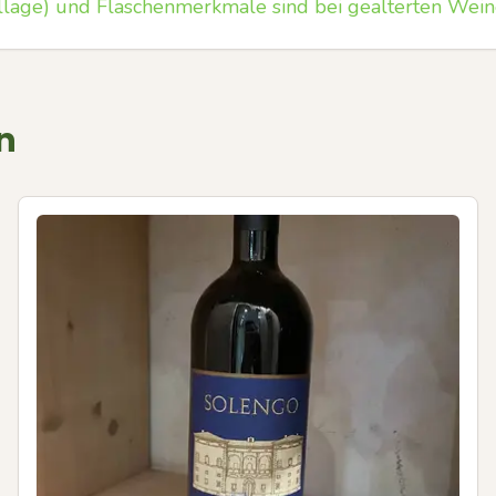
llage) und Flaschenmerkmale sind bei gealterten Wein
n