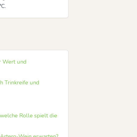
°C.
r Wert und
h Trinkreife und
welche Rolle spielt die
 Artero-Wein erwarten?