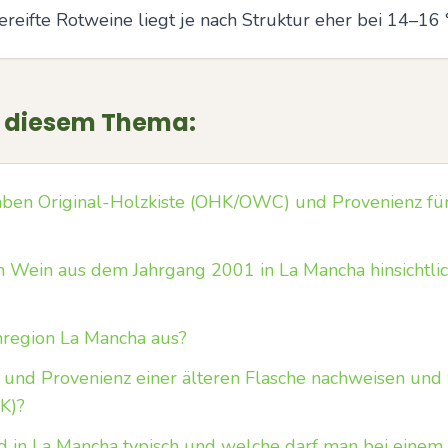
reifte Rotweine liegt je nach Struktur eher bei 14–16 
u diesem Thema:
en Original-Holzkiste (OHK/OWC) und Provenienz fü
in Wein aus dem Jahrgang 2001 in La Mancha hinsichtlic
nregion La Mancha aus?
t und Provenienz einer älteren Flasche nachweisen und 
HK)?
d in La Mancha typisch und welche darf man bei einem