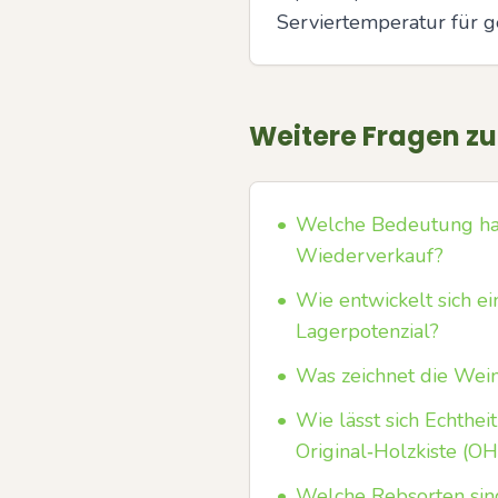
Serviertemperatur für ge
Weitere Fragen z
•
Welche Bedeutung hab
Wiederverkauf?
•
Wie entwickelt sich e
Lagerpotenzial?
•
Was zeichnet die Wei
•
Wie lässt sich Echthei
Original‑Holzkiste (O
•
Welche Rebsorten sin