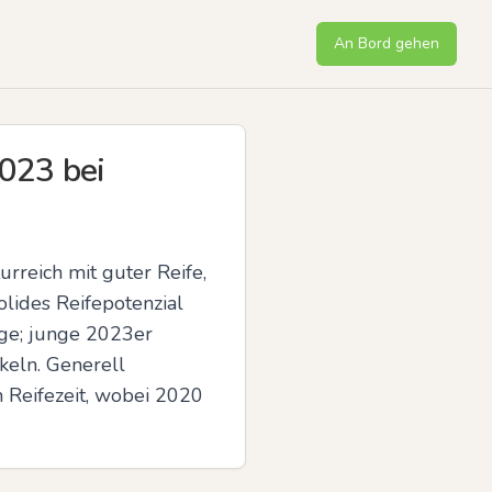
An Bord gehen
023 bei
reich mit guter Reife, 
lides Reifepotenzial 
ge; junge 2023er 
eln. Generell 
Reifezeit, wobei 2020 