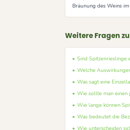
Bräunung des Weins im 
Weitere Fragen z
•
Sind Spitzenriesling
•
Welche Auswirkungen 
•
Was sagt eine Einzel
•
Wie sollte man einen 
•
Wie lange können Spit
•
Was bedeutet die Beze
•
Wie unterscheiden si