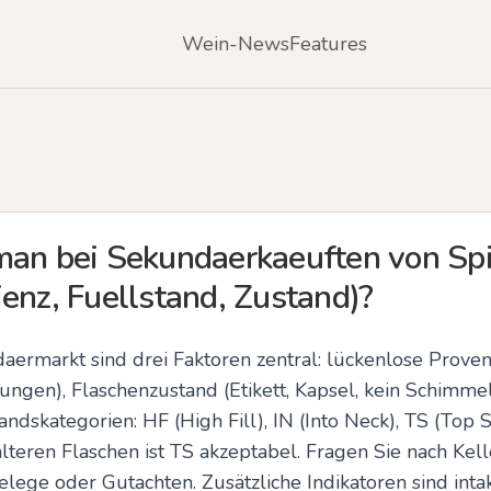
Wein-News
Features
man bei Sekundaerkaeuften von Spi
enz, Fuellstand, Zustand)?
ermarkt sind drei Faktoren zentral: lückenlose Proven
ngen), Flaschenzustand (Etikett, Kapsel, kein Schimmel
andskategorien: HF (High Fill), IN (Into Neck), TS (Top S
 älteren Flaschen ist TS akzeptabel. Fragen Sie nach K
elege oder Gutachten. Zusätzliche Indikatoren sind intakt