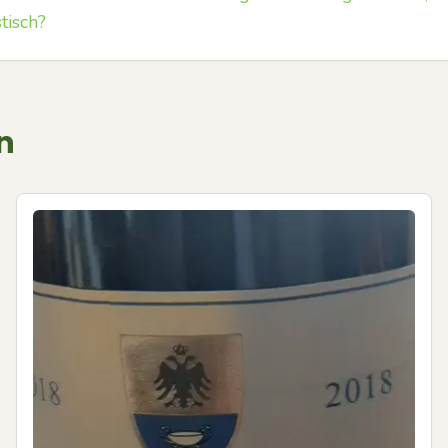
tisch?
n