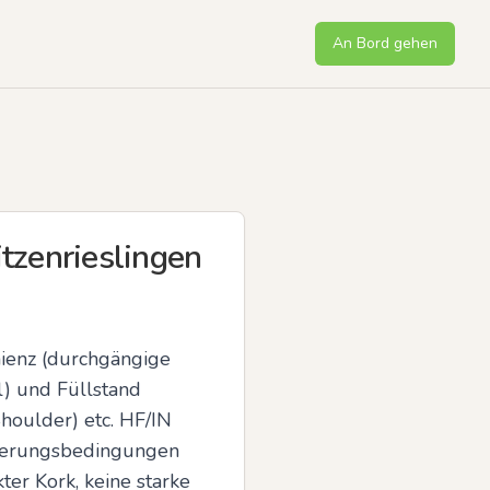
An Bord gehen
tzenrieslingen
ienz (durchgängige 
) und Füllstand 
houlder) etc. HF/IN 
ellerungsbedingungen 
er Kork, keine starke 