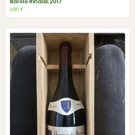
Barolo Rinaldi 2017
280
€