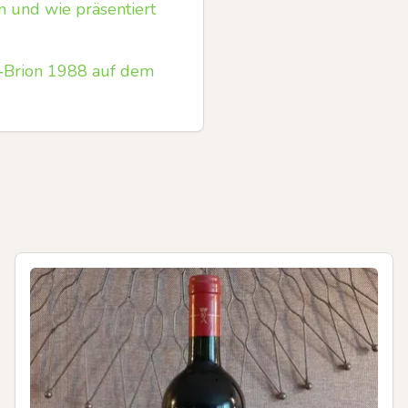
 und wie präsentiert
t‑Brion 1988 auf dem