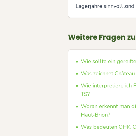
Lagerjahre sinnvoll sin
Weitere Fragen z
•
Wie sollte ein gereif
•
Was zeichnet Château 
•
Wie interpretiere ich
TS?
•
Woran erkennt man die
Haut‑Brion?
•
Was bedeuten OHK, OC