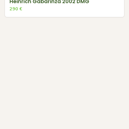
Heinrich Gabarinza 2002 DMG
290
€