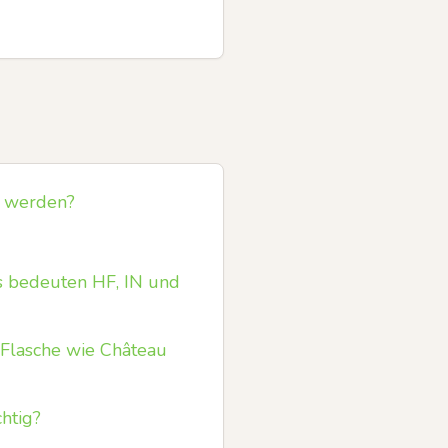
t werden?
as bedeuten HF, IN und
‑Flasche wie Château
htig?