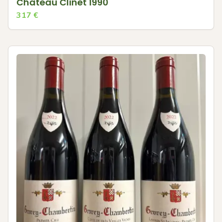
Chateau Clinet 1990
317
€