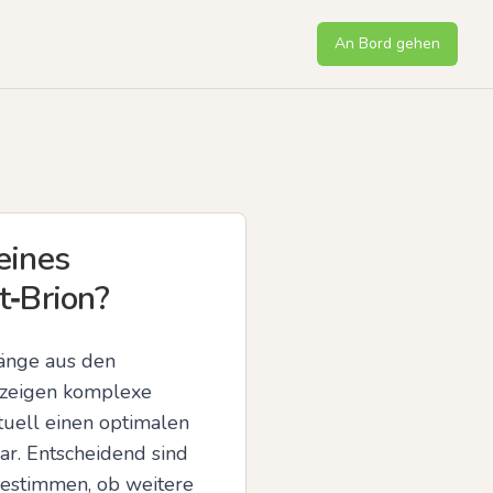
An Bord gehen
eines
t‑Brion?
änge aus den 
 zeigen komplexe 
tuell einen optimalen 
r. Entscheidend sind 
estimmen, ob weitere 