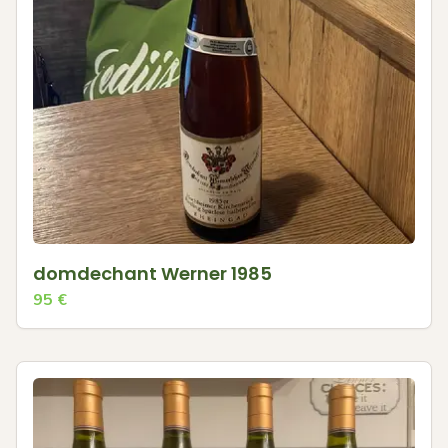
domdechant Werner 1985
95
€