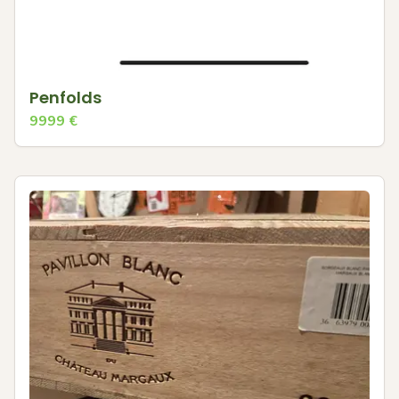
Penfolds
9999
€