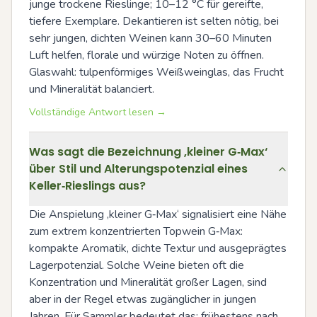
junge trockene Rieslinge; 10–12 °C für gereifte, 
tiefere Exemplare. Dekantieren ist selten nötig, bei 
sehr jungen, dichten Weinen kann 30–60 Minuten 
Luft helfen, florale und würzige Noten zu öffnen. 
Glaswahl: tulpenförmiges Weißweinglas, das Frucht 
und Mineralität balanciert.
Vollständige Antwort lesen →
Was sagt die Bezeichnung ‚kleiner G‑Max‘
über Stil und Alterungspotenzial eines
Keller‑Rieslings aus?
Die Anspielung ‚kleiner G‑Max‘ signalisiert eine Nähe 
zum extrem konzentrierten Topwein G‑Max: 
kompakte Aromatik, dichte Textur und ausgeprägtes 
Lagerpotenzial. Solche Weine bieten oft die 
Konzentration und Mineralität großer Lagen, sind 
aber in der Regel etwas zugänglicher in jungen 
Jahren. Für Sammler bedeutet das: frühestens nach 