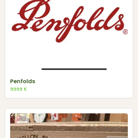
Penfolds
9999
€