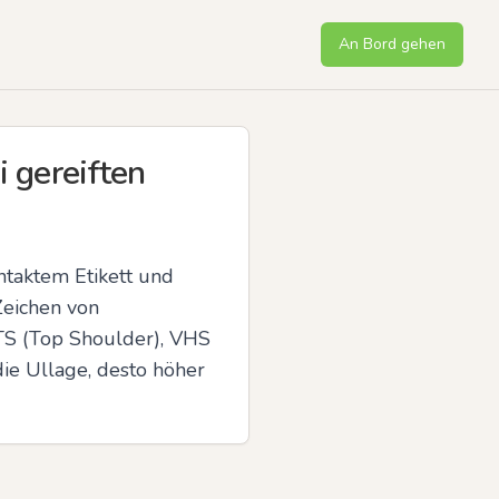
An Bord gehen
i gereiften
ntaktem Etikett und 
eichen von 
 TS (Top Shoulder), VHS 
ie Ullage, desto höher 