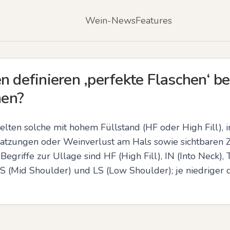
Wein-News
Features
n definieren ‚perfekte Flaschen‘ be
nen?
gelten solche mit hohem Füllstand (HF oder High Fill), i
atzungen oder Weinverlust am Hals sowie sichtbaren Z
egriffe zur Ullage sind HF (High Fill), IN (Into Neck),
S (Mid Shoulder) und LS (Low Shoulder); je niedriger d