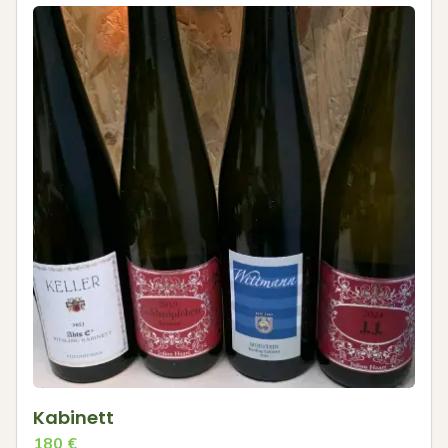
Kabinett
180
€