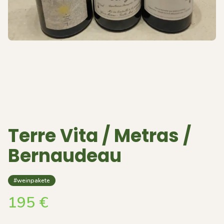
Terre Vita / Metras /
Bernaudeau
#weinpakete
195
€