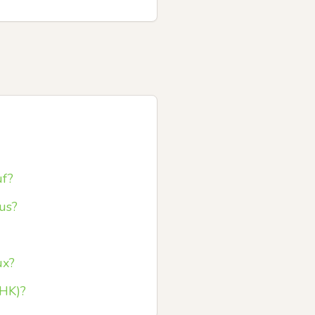
uf?
us?
ux?
OHK)?