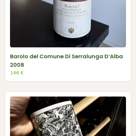
Barolo del Comune Di Serralunga D‘Alba
2008
146
€