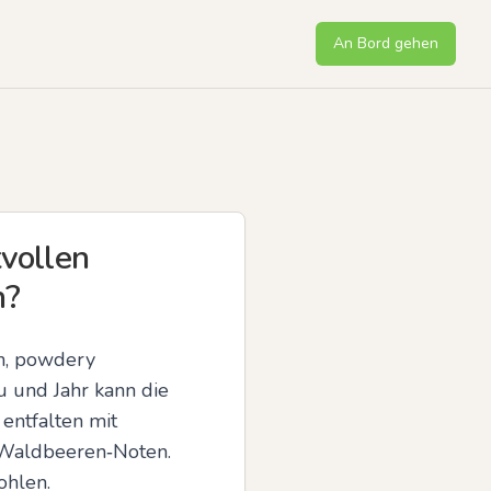
An Bord gehen
tvollen
n?
n, powdery 
 und Jahr kann die 
entfalten mit 
 Waldbeeren‑Noten. 
ohlen.