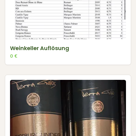
Weinkeller Auflösung
0
€