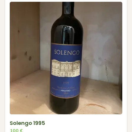
Solengo 1995
100
€