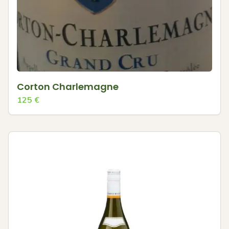
Corton Charlemagne
125
€