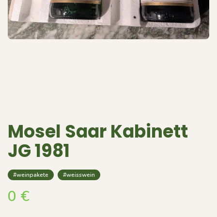
Mosel Saar Kabinett
JG 1981
#weinpakete
#weisswein
0
€