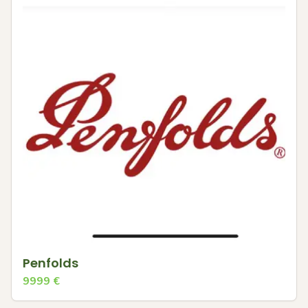
Penfolds
9999
€