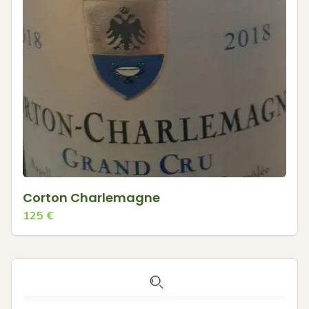
Corton Charlemagne
125
€