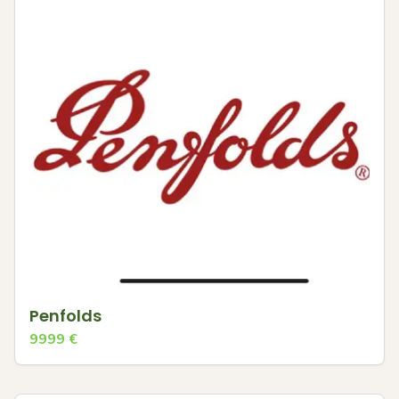
Penfolds
9999
€