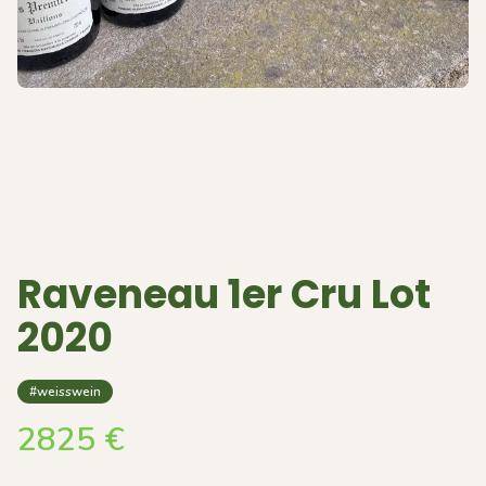
Raveneau 1er Cru Lot
2020
#weisswein
2825
€