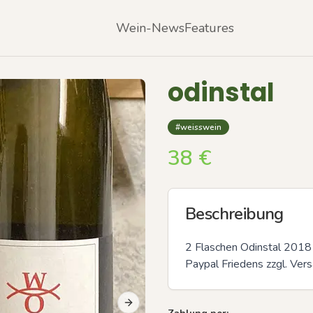
Wein-News
Features
odinstal
#weisswein
38
€
Beschreibung
2 Flaschen Odinstal 2018
Paypal Friedens zzgl. Ver
Next slide
Previous slide