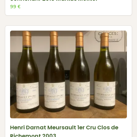
99
€
Henri Darnat Meursault 1er Cru Clos de
Richemont 2003