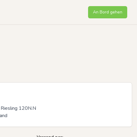
An Bord gehen
 Riesling 120N.N

sand
Next sli