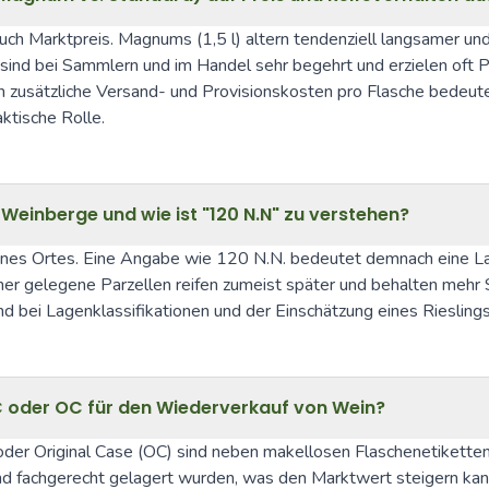
ch Marktpreis. Magnums (1,5 l) altern tendenziell langsamer und
 sind bei Sammlern und im Handel sehr begehrt und erzielen oft
 zusätzliche Versand- und Provisionskosten pro Flasche bedeuten
ktische Rolle.
Weinberge und wie ist "120 N.N" zu verstehen?
ines Ortes. Eine Angabe wie 120 N.N. bedeutet demnach eine La
her gelegene Parzellen reifen zumeist später und behalten mehr S
bei Lagenklassifikationen und der Einschätzung eines Rieslings hi
 oder OC für den Wiederverkauf von Wein?
er Original Case (OC) sind neben makellosen Flaschenetiketten 
und fachgerecht gelagert wurden, was den Marktwert steigern k