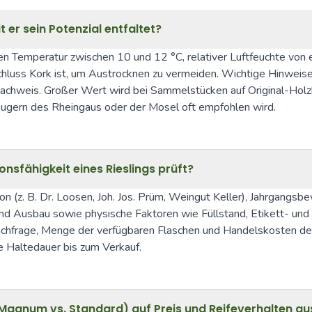
t er sein Potenzial entfaltet?
en Temperatur zwischen 10 und 12 °C, relativer Luftfeuchte von e
chluss Kork ist, um Austrocknen zu vermeiden. Wichtige Hinweise 
chweis. Großer Wert wird bei Sammelstücken auf Original-Holzk
ugern des Rheingaus oder der Mosel oft empfohlen wird.
nsfähigkeit eines Rieslings prüft?
 (z. B. Dr. Loosen, Joh. Jos. Prüm, Weingut Keller), Jahrgangsbe
und Ausbau sowie physische Faktoren wie Füllstand, Etikett- und
hfrage, Menge der verfügbaren Flaschen und Handelskosten den 
e Haltedauer bis zum Verkauf.
 Magnum vs. Standard) auf Preis und Reifeverhalten au