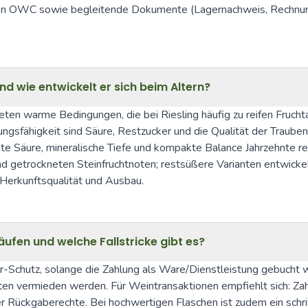
n OWC sowie begleitende Dokumente (Lagernachweis, Rechnungen)
nd wie entwickelt er sich beim Altern?
en warme Bedingungen, die bei Riesling häufig zu reifen Fruchtar
ungsfähigkeit sind Säure, Restzucker und die Qualität der Traube
e Säure, mineralische Tiefe und kompakte Balance Jahrzehnte reif
und getrockneten Steinfruchtnoten; restsüßere Varianten entwickel
, Herkunftsqualität und Ausbau.
ufen und welche Fallstricke gibt es?
-Schutz, solange die Zahlung als Ware/Dienstleistung gebucht wi
ten vermieden werden. Für Weintransaktionen empfiehlt sich: Zah
r Rückgaberechte. Bei hochwertigen Flaschen ist zudem ein schri