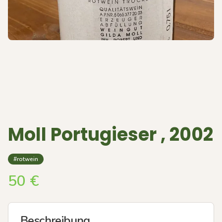
Moll Portugieser , 2002
#rotwein
50
€
Beschreibung