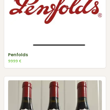
Penfolds
9999
€