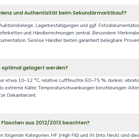
ienz und Authentizität beim Sekundärmarktkauf?
Auktionsbelege, Lagerbestätigungen und ggf. Fotodokumentation 
eferketten und Händlerrechnungen zentral. Besondere Merkmale (O
umentation. Seriöse Händler bieten garantiert belegbare Proven
en optimal gelagert werden?
r etwa 10–12 °C, relative Luftfeuchte 60–75 %, dunkel, vibrati
 als extreme Kälte; Temperaturschwankungen beschleunigen Alte
ze Dekantierzeit.
ei Flaschen aus 2012/2013 beachten?
olgende Kategorien: HF (High Fill) und IN (Into Neck) sind ideal;