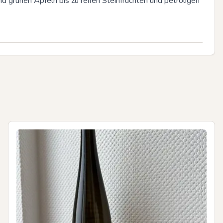
 grünen Äpfeln bis zu reifen Steinfrüchten und petroligen 