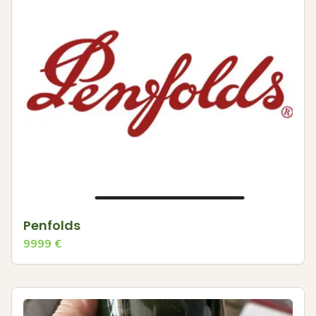
Penfolds
9999
€