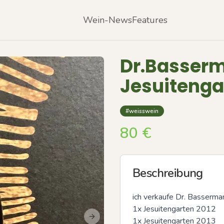
Wein-News
Features
Dr.Basser
Jesuitenga
#weisswein
80
€
Beschreibung
ich verkaufe Dr. Basserman
1x Jesuitengarten 2012

1x Jesuitengarten 2013

Next slide