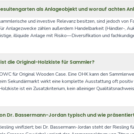
Jesuitengarten als Anlageobjekt und worauf achten An
 sammlerische und investive Relevanz besitzen, sind jedoch von F
. Für Anlagezwecke zählen außerdem Handelbarkeit (Händler-, Auk
ristige, illiquide Anlage mit Risiko—Diversifikation und fachkundi
t die Original-Holzkiste für Sammler?
nd OWC für Original Wooden Case. Eine OHK kann den Sammlerwert
im Sekundärmarkt wirkt eine komplette Ausstattung oft positiv a
lzkiste ist ein Zusatzkriterium, kein alleiniger Qualitätsnachweis
on Dr. Bassermann-Jordan typisch und wie präsentiert 
sling vinifiziert; bei Dr. Bassermann-Jordan steht der Riesling fü