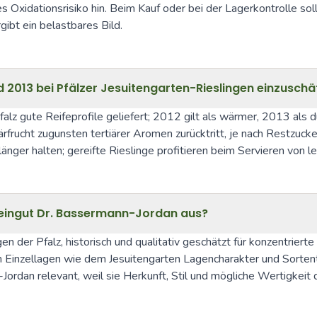
Oxidationsrisiko hin. Beim Kauf oder bei der Lagerkontrolle so
gibt ein belastbares Bild.
nd 2013 bei Pfälzer Jesuitengarten-Rieslingen einzusch
alz gute Reifeprofile geliefert; 2012 gilt als wärmer, 2013 als 
frucht zugunsten tertiärer Aromen zurücktritt, je nach Restzucke
er halten; gereifte Rieslinge profitieren beim Servieren von lei
Weingut Dr. Bassermann-Jordan aus?
en der Pfalz, historisch und qualitativ geschätzt für konzentrie
in Einzellagen wie dem Jesuitengarten Lagencharakter und Sortent
Jordan relevant, weil sie Herkunft, Stil und mögliche Wertigkeit