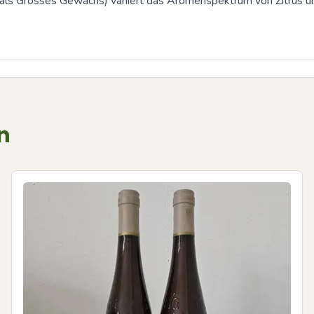
 als Grosses Gewächs) variiert das Aromenspektrum von Zitrus und
n