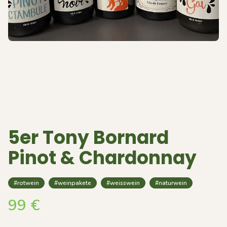
5er Tony Bornard
Pinot & Chardonnay
#rotwein
#weinpakete
#weisswein
#naturwein
99
€