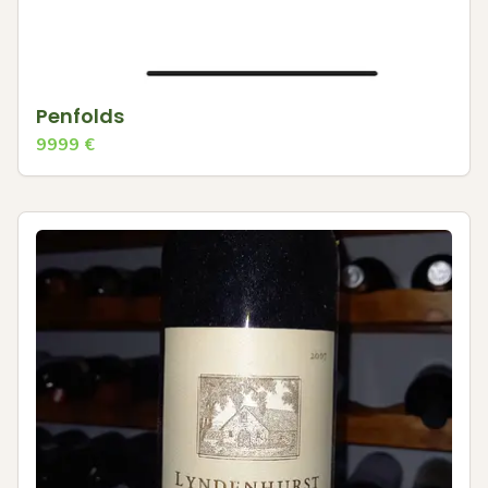
Penfolds
9999
€