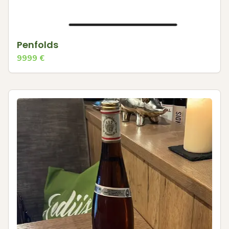
Penfolds
9999
€