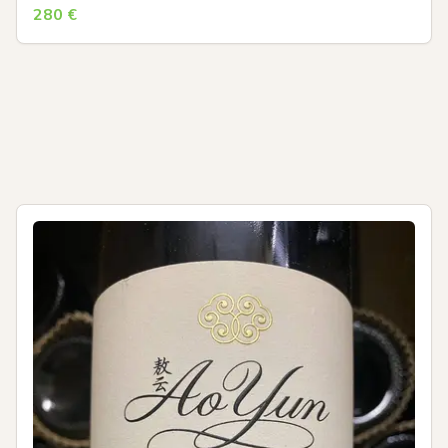
280
€