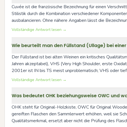
Cuvée ist die französische Bezeichnung für einen Verschni
Stilistik durch die Kombination verschiedener Komponenten e
ausbalancieren. Ohne nähere Angaben lässt die Bezeichnun
Vollständige Antwort lesen →
Wie beurteilt man den Füllstand (Ullage) bei eine
Der Füllstand ist bei alten Weinen ein kritisches Qualitäts
Jahren akzeptabel), VHS (Very High Shoulder, erste Oxidat
2001er ist IN bis TS meist unproblematisch; VHS oder tief
Vollständige Antwort lesen →
Was bedeutet OHK beziehungsweise OWC und waru
OHK steht für Original-Holzkiste, OWC für Original Wooden
gereiften Flaschen den Sammlerwert erhöhen, weil sie Schu
Qualitätsmerkmal, ersetzt aber nicht die Prüfung des Flasc