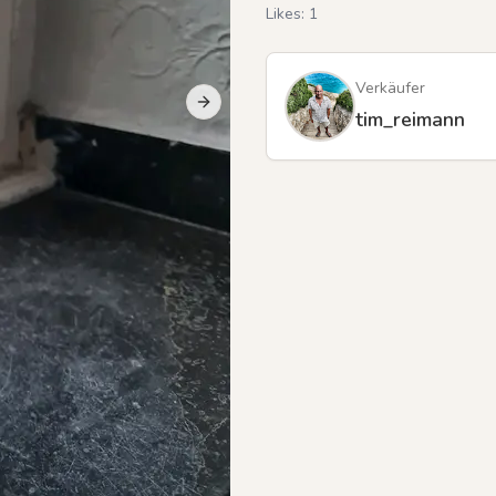
Likes:
1
Verkäufer
Next slide
Previous slide
tim_reimann