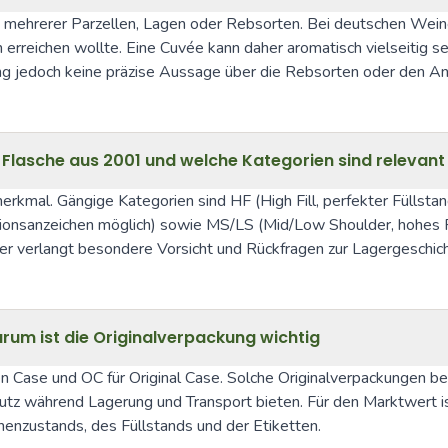
tt mehrerer Parzellen, Lagen oder Rebsorten. Bei deutschen Weine
rreichen wollte. Eine Cuvée kann daher aromatisch vielseitig sein
g jedoch keine präzise Aussage über die Rebsorten oder den Ante
r Flasche aus 2001 und welche Kategorien sind relevant
merkmal. Gängige Kategorien sind HF (High Fill, perfekter Füllstan
ionsanzeichen möglich) sowie MS/LS (Mid/Low Shoulder, hohes Ris
er verlangt besondere Vorsicht und Rückfragen zur Lagergeschich
m ist die Originalverpackung wichtig
 Case und OC für Original Case. Solche Originalverpackungen bel
tz während Lagerung und Transport bieten. Für den Marktwert ist 
henzustands, des Füllstands und der Etiketten.