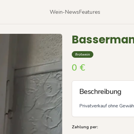
Wein-News
Features
Basserman
#rotwein
0
€
Beschreibung
Privatverkauf ohne Gewähr
Zahlung per: