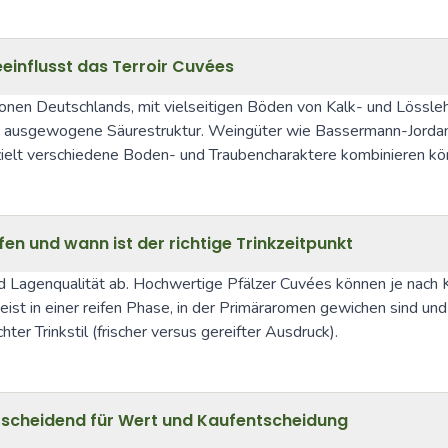
eeinflusst das Terroir Cuvées
nen Deutschlands, mit vielseitigen Böden von Kalk- und Lössleh
ne ausgewogene Säurestruktur. Weingüter wie Bassermann-Jordan 
ielt verschiedene Boden- und Traubencharaktere kombinieren kö
en und wann ist der richtige Trinkzeitpunkt
d Lagenqualität ab. Hochwertige Pfälzer Cuvées können je nach K
meist in einer reifen Phase, in der Primäraromen gewichen sind u
er Trinkstil (frischer versus gereifter Ausdruck).
tscheidend für Wert und Kaufentscheidung