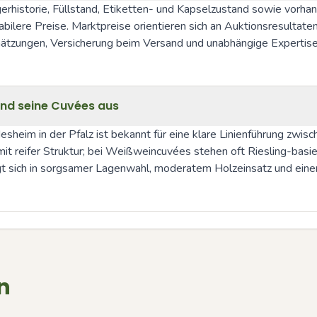
rhistorie, Füllstand, Etiketten- und Kapselzustand sowie vorha
ilere Preise. Marktpreise orientieren sich an Auktionsresultaten
Schätzungen, Versicherung beim Versand und unabhängige Expertise
nd seine Cuvées aus
eim in der Pfalz ist bekannt für eine klare Linienführung zwisc
mit reifer Struktur; bei Weißweincuvées stehen oft Riesling-bas
t sich in sorgsamer Lagenwahl, moderatem Holzeinsatz und einem
n