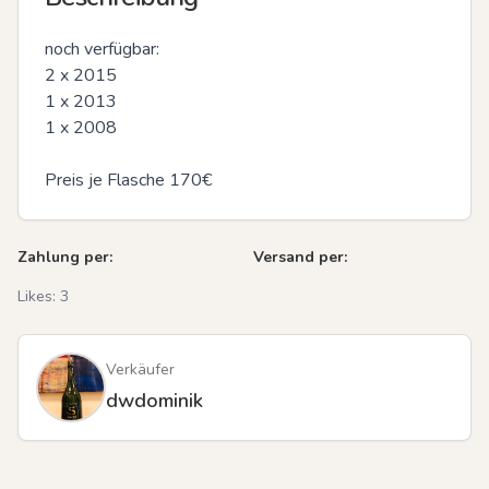
noch verfügbar:

2 x 2015

1 x 2013

1 x 2008

Preis je Flasche 170€
Zahlung per:
Versand per:
Likes:
3
Verkäufer
dwdominik