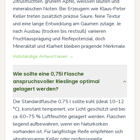
Zitrusfrüchten, grünem Apfel, weissen Blüten und 
mineralischen Noten. Bei Erzeugern wie Klaus‑Peter 
Keller treten zusätzlich präzise Säure, feine Textur 
und eine lange Entwicklung am Gaumen zutage. Je 
nach Ausbau (trocken bis restsüß) variieren 
Fruchtausprägung und Reifepotenzial, doch 
Mineralität und Klarheit bleiben prägende Merkmale.
Vollständige Antwort lesen →
Wie sollte eine 0,75l Flasche
anspruchsvoller Rieslinge optimal
gelagert werden?
Die Standardflasche 0,75 l sollte kühl (ideal 10–12 
°C), konstant temperiert, vor Licht geschützt und bei 
ca. 60–75 % Luftfeuchte gelagert werden. Flaschen 
liegend aufbewahren, wenn ein Naturkorken 
vorhanden ist. Für langfristige Reife empfehlen sich 
vibrationsarme Keller oder professionelle 