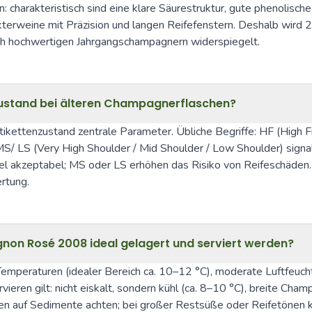
charakteristisch sind eine klare Säurestruktur, gute phenolische 
kterweine mit Präzision und langen Reifefenstern. Deshalb wird 20
ach hochwertigen Jahrgangschampagnern widerspiegelt.
nzustand bei älteren Champagnerflaschen?
ettenzustand zentrale Parameter. Übliche Begriffe: HF (High Fill)
S/ LS (Very High Shoulder / Mid Shoulder / Low Shoulder) signal
gel akzeptabel; MS oder LS erhöhen das Risiko von Reifeschäden. 
rtung.
non Rosé 2008 ideal gelagert und serviert werden?
Temperaturen (idealer Bereich ca. 10–12 °C), moderate Luftfeuch
ieren gilt: nicht eiskalt, sondern kühl (ca. 8–10 °C), breite Ch
 auf Sedimente achten; bei großer Restsüße oder Reifetönen kann