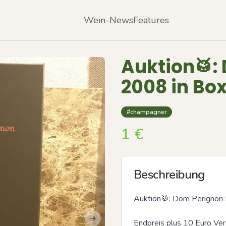
Wein-News
Features
Auktion🥁:
2008 in Bo
#champagner
1
€
Beschreibung
Auktion🥁: Dom Perignon 
Endpreis plus 10 Euro Ve
Next slide