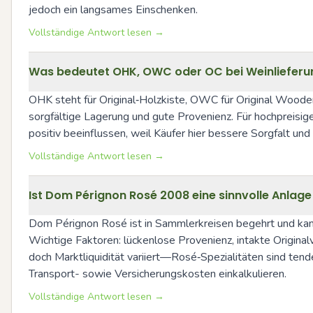
jedoch ein langsames Einschenken.
Vollständige Antwort lesen →
Was bedeutet OHK, OWC oder OC bei Weinlieferu
OHK steht für Original‑Holzkiste, OWC für Original Wooden
sorgfältige Lagerung und gute Provenienz. Für hochpreisig
positiv beeinflussen, weil Käufer hier bessere Sorgfalt un
Vollständige Antwort lesen →
Ist Dom Pérignon Rosé 2008 eine sinnvolle Anla
Dom Pérignon Rosé ist in Sammlerkreisen begehrt und kann
Wichtige Faktoren: lückenlose Provenienz, intakte Origina
doch Marktliquidität variiert—Rosé‑Spezialitäten sind tende
Transport- sowie Versicherungskosten einkalkulieren.
Vollständige Antwort lesen →