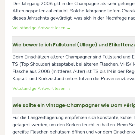
Der Jahrgang 2008 gilt in der Champagne als sehr gelungen: 
Alterungspotenzial erlaubt. Solche Jahrgänge liefern Chara
dieses Jahrzehnts gewürdigt, was sich in der Nachfrage n
Vollständige Antwort lesen →
Wie bewerte ich Füllstand (Ullage) und Etikette
Beim Einschätzen älterer Champagner sind Füllstand und Etik
TS (Top Shoulder) akzeptabel bei älteren Flaschen, VHS/ M
Flasche aus 2008 (mittleres Alter) ist TS bis IN in der Re
Kapsel‑ und Korkzustand unterstützen die Provenienzbewe
Vollständige Antwort lesen →
Wie sollte ein Vintage‑Champagner wie Dom Périg
Für die Langzeitlagerung empfehlen sich konstante, kühle 
gelagert werden, um den Korken feucht zu halten. Beim Serv
gereifte Flaschen behutsam öffnen und vor dem Einschenken