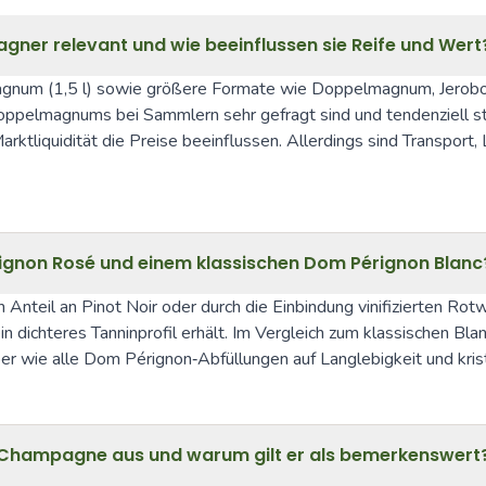
ner relevant und wie beeinflussen sie Reife und Wert
Magnum (1,5 l) sowie größere Formate wie Doppelmagnum, Jeroboa
pelmagnums bei Sammlern sehr gefragt sind und tendenziell stab
Marktliquidität die Preise beeinflussen. Allerdings sind Transpor
ignon Rosé und einem klassischen Dom Pérignon Blanc
Anteil an Pinot Noir oder durch die Einbindung vinifizierten Ro
dichteres Tanninprofil erhält. Im Vergleich zum klassischen Blanc
r wie alle Dom Pérignon‑Abfüllungen auf Langlebigkeit und krist
r Champagne aus und warum gilt er als bemerkenswert