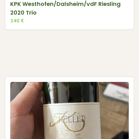
KPK Westhofen/Dalsheim/vdF Riesling
2020 Trio
140
€