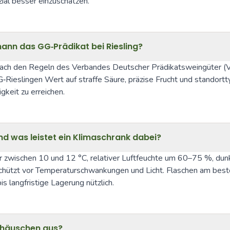
ial besser einzuschätzen.
mann das GG‑Prädikat bei Riesling?
ach den Regeln des Verbandes Deutscher Prädikatsweingüter (VD
Rieslingen Wert auf straffe Säure, präzise Frucht und standortty
keit zu erreichen.
und was leistet ein Klimaschrank dabei?
zwischen 10 und 12 °C, relativer Luftfeuchte um 60–75 %, dunkel
 schützt vor Temperaturschwankungen und Licht. Flaschen am beste
is langfristige Lagerung nützlich.
nhäuschen aus?