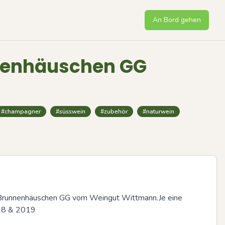
An Bord gehen
nnenhäuschen GG
#champagner
#süsswein
#zubehör
#naturwein
Brunnenhäuschen GG vom Weingut Wittmann.Je eine 
18 & 2019
