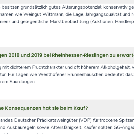
esitzen grundsätzlich gutes Alterungspotenzial; konservativ ge
namen wie Weingut Wittmann, die Lage, Jahrgangsqualität und M
nz und gelegentliche Marktbeobachtung (Auktionen, Händlerpreise)
n 2018 und 2019 bei Rheinhessen‑Rieslingen zu erwar
g mit dichterem Fruchtcharakter und oft höherem Alkoholgehalt,
xtur. Für Lagen wie Westhofener Brunnenhäuschen bedeutet das: 20
gerem Säurebogen.
e Konsequenzen hat sie beim Kauf?
rbandes Deutscher Prädikatsweingüter (VDP) für trockene Spitze
und Ausbauregeln sowie Altersfähigkeit. Käufer sollten GG‑Angabe