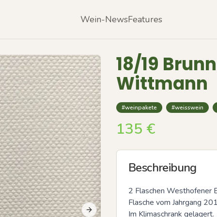
Wein-News
Features
18/19 Bru
Wittmann
#weinpakete
#weisswein
135
€
Beschreibung
2 Flaschen Westhofener 
Flasche vom Jahrgang 20
Im Klimaschrank gelagert.

Next slide