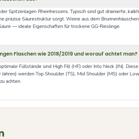
der Spitzenlagen Rheinhessens. Typisch sind gut drainierte, kalk
 eine präzise Säurestruktur sorgt. Weine aus dem Brunnenhäuschen z
 Säure — ideale Eigenschaften für trockene GG‑Rieslinge.
v jungen Flaschen wie 2018/2019 und worauf achtet man?
optimale Füllstände sind High Fill (HF) oder Into Neck (IN). Die
 Jahren) werden Top Shoulder (TS), Mid Shoulder (MS) oder Low Sh
zu achten.
n