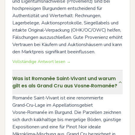
und Eigentumsnachweise (Provenienz) sind bei 
hochpreisigen Burgundern entscheidend für 
Authentizität und Werterhalt: Rechnungen, 
Lagerbelege, Auktionsprotokolle, Siegellabels und 
intakte Original‑Verpackung (OHK/OC/OWC) helfen, 
Fälschungen auszuschließen. Gute Provenienz erhöht 
Vertrauen bei Käufern und Auktionshäusern und kann 
den Marktpreis signifikant beeinflussen.
Vollständige Antwort lesen →
Was ist Romanée Saint‑Vivant und warum
gilt es als Grand Cru aus Vosne‑Romanée?
Romanée Saint‑Vivant ist eine renommierte 
Grand‑Cru‑Lage im Appellationsgebiet 
Vosne‑Romanée im Burgund. Die Parzellen zeichnen 
sich durch kalkhaltige bis mergelige Böden, günstige 
Expositionen und eine für Pinot Noir ideale 
Mikroklima‑Mischung aus. Grand Cru bezeichnet in 