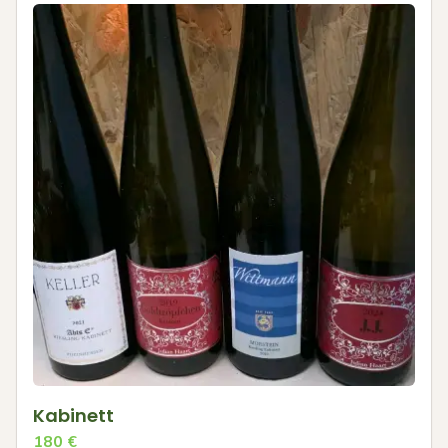
Kabinett
180
€