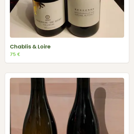
Chablis & Loire
75
€