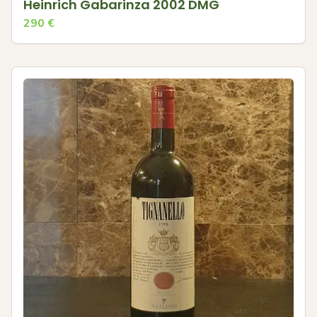
Heinrich Gabarinza 2002 DMG
290
€