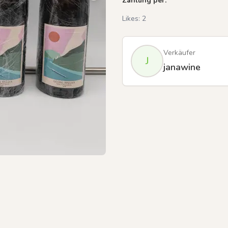
Zahlung per:
Likes:
2
Verkäufer
J
janawine