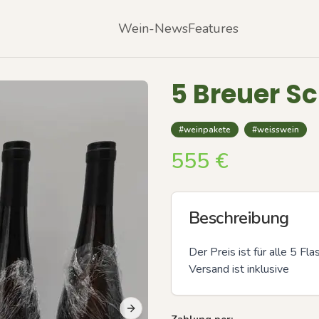
Wein-News
Features
5 Breuer S
#weinpakete
#weisswein
555
€
Beschreibung
Der Preis ist für alle 5 Flas
Versand ist inklusive
Next slide
Previous slide