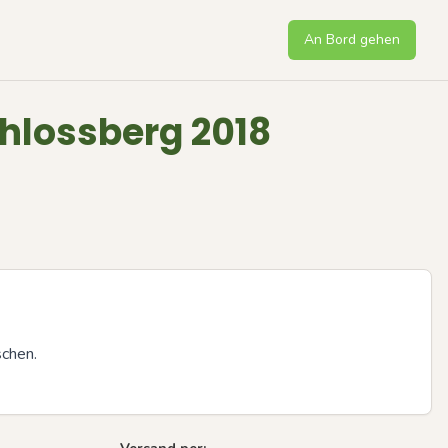
An Bord gehen
chlossberg 2018
chen.

Next sli