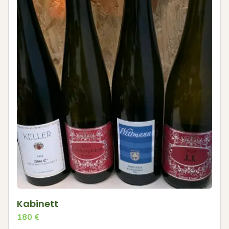
Kabinett
180
€