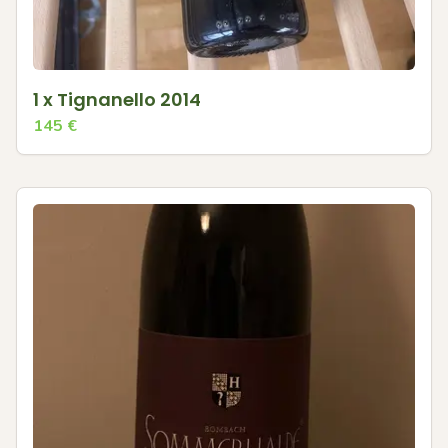
1 x Tignanello 2014
145
€