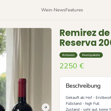
Wein-News
Features
Remirez de
Reserva 200
#rotwein
#weinpakete
2250
€
Beschreibung
Gekauft ab Hof - Erstbesitz
Füllstand - high Full

Zustand - sehr gut, keine 
Next slide
Previous slide