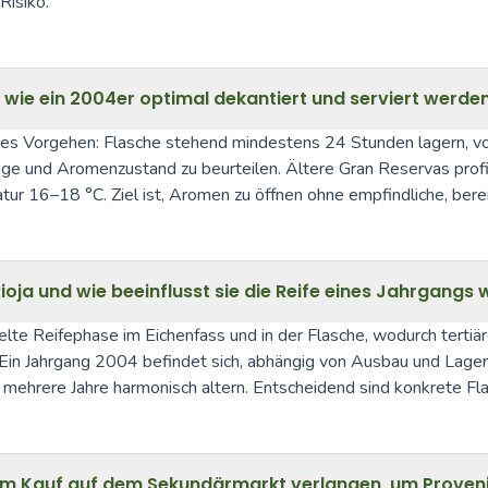
Risiko.
n wie ein 2004er optimal dekantiert und serviert werde
iges Vorgehen: Flasche stehend mindestens 24 Stunden lagern, vor
e und Aromenzustand zu beurteilen. Ältere Gran Reservas profi
ur 16–18 °C. Ziel ist, Aromen zu öffnen ohne empfindliche, bere
ioja und wie beeinflusst sie die Reife eines Jahrgangs
gelte Reifephase im Eichenfass und in der Flasche, wodurch terti
 Ein Jahrgang 2004 befindet sich, abhängig von Ausbau und Lagerbe
n mehrere Jahre harmonisch altern. Entscheidend sind konkrete F
 Kauf auf dem Sekundärmarkt verlangen, um Provenie