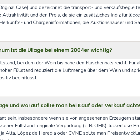
Original Case) und bezeichnet die transport- und verkaufsbegleit
traktivität und den Preis, da sie ein zusätzliches Indiz für lück
 Herkunfts- und Chargeninformationen, die Auktionshäuser und S
arum ist die Ullage bei einem 2004er wichtig?
üllstand, bei dem der Wein bis nahe den Flaschenhals reicht. Für äl
ein hoher Füllstand reduziert die Luftmenge über dem Wein und sp
sitiv beeinflusst.
lage und worauf sollte man bei Kauf oder Verkauf acht
ant sein, insbesondere wenn sie von angesehenen Erzeugern stamm
ener Füllstand, originale Verpackung (z. B. OHK), lückenlose Pro
oja Alta, López de Heredia oder CVNE sollte man Preisentwicklun