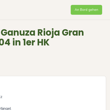
An Bord gehen
 Ganuza Rioja Gran
4 in 1er HK
 

Mängel

Next sli