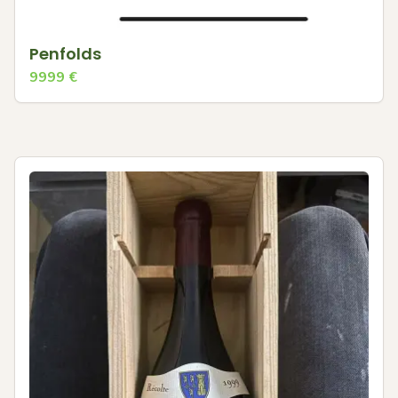
Penfolds
9999
€