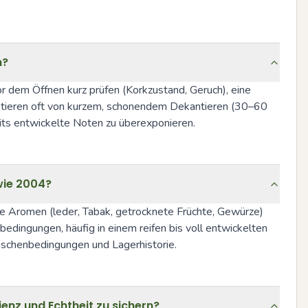
n?
 dem Öffnen kurz prüfen (Korkzustand, Geruch), eine 
tieren oft von kurzem, schonendem Dekantieren (30–60 
its entwickelte Noten zu überexponieren.
 wie 2004?
äre Aromen (leder, Tabak, getrocknete Früchte, Gewürze) 
dingungen, häufig in einem reifen bis voll entwickelten 
laschenbedingungen und Lagerhistorie.
nz und Echtheit zu sichern?