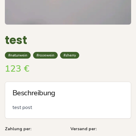
test
#naturwein
#rosewein
#sherry
123
€
Beschreibung
test post
Zahlung per:
Versand per: