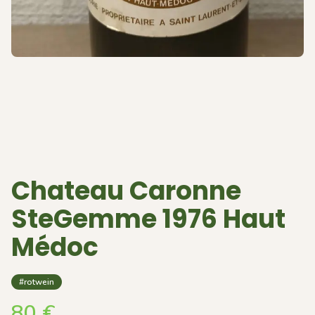
Chateau Caronne
SteGemme 1976 Haut
Médoc
#rotwein
80
€