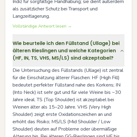
Indiz für sorgfältige Handhabung; sie dient außerdem 
als zusätzlicher Schutz bei Transport und 
Langzeitlagerung.
Vollständige Antwort lesen →
Wie beurteile ich den Füllstand (Ullage) bei
älteren Rieslingen und welche Kategorien
(HF, IN, TS, VHS, MS/LS) sind akzeptabel?
Die Untersuchung des Füllstands (Ullage) ist zentral 
für die Einschätzung älterer Flaschen: HF (High Fill) 
bedeutet perfekter Füllstand nahe des Korkens; IN 
(Into Neck) ist sehr gut und für viele Weine bis ~30 
Jahre ideal. TS (Top Shoulder) ist akzeptabel bei 
Weinen älter als 15–20 Jahre. VHS (Very High 
Shoulder) zeigt erste Oxidationszeichen an und 
erhöht das Risiko; MS/LS (Mid Shoulder / Low 
Shoulder) deuten auf Probleme oder übermäßige 
Alterung hin. Bei älteren GG‑Rieslingen sind HF bis 