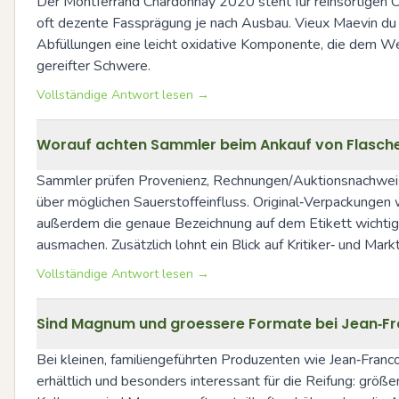
Der Montferrand Chardonnay 2020 steht für reinsortigen Ch
oft dezente Fassprägung je nach Ausbau. Vieux Maevin du Ju
Abfüllungen eine leicht oxidative Komponente, die dem Wein
gereifter Schwere.
Vollständige Antwort lesen →
Worauf achten Sammler beim Ankauf von Flasch
Sammler prüfen Provenienz, Rechnungen/Auktionsnachweise,
über möglichen Sauerstoffeinfluss. Original‑Verpackungen 
außerdem die genaue Bezeichnung auf dem Etikett wichtig (
ausmachen. Zusätzlich lohnt ein Blick auf Kritiker‑ und Ma
Vollständige Antwort lesen →
Sind Magnum und groessere Formate bei Jean‑Fran
Bei kleinen, familiengeführten Produzenten wie Jean‑Franc
erhältlich und besonders interessant für die Reifung: größ