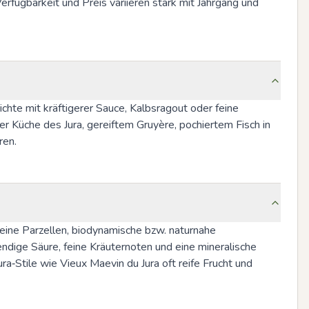
fügbarkeit und Preis variieren stark mit Jahrgang und 
te mit kräftigerer Sauce, Kalbsragout oder feine 
r Küche des Jura, gereiftem Gruyère, pochiertem Fisch in 
ren.
eine Parzellen, biodynamische bzw. naturnahe 
ndige Säure, feine Kräuternoten und eine mineralische 
‑Stile wie Vieux Maevin du Jura oft reife Frucht und 