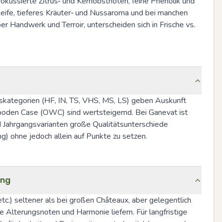
kussierte Zitrus‑ und Kernobstnoten, feine Phenolik und 
Reife, tieferes Kräuter‑ und Nussaroma und bei manchen 
 Handwerk und Terroir, unterscheiden sich in Frische vs. 
skategorien (HF, IN, TS, VHS, MS, LS) geben Auskunft 
Wooden Case (OWC) sind wertsteigernd. Bei Ganevat ist 
d Jahrgangsvarianten große Qualitätsunterschiede 
g) ohne jedoch allein auf Punkte zu setzen.
ung
.) seltener als bei großen Châteaux, aber gelegentlich 
 Alterungsnoten und Harmonie liefern. Für langfristige 