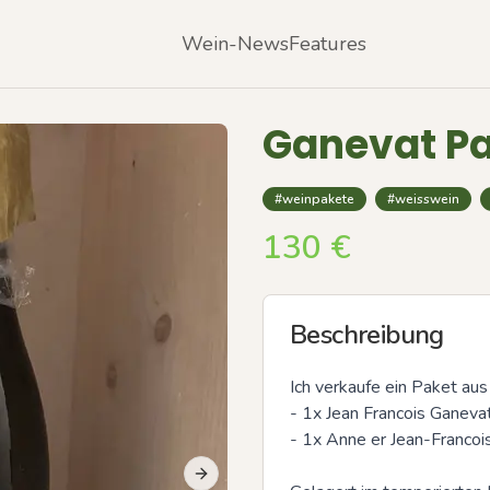
Wein-News
Features
Ganevat P
#weinpakete
#weisswein
130
€
Beschreibung
Ich verkaufe ein Paket aus
- 1x Jean Francois Ganevat
- 1x Anne er Jean-Fran
Next slide