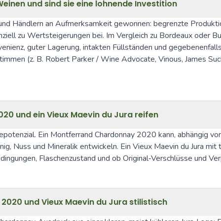
inen und sind sie eine lohnende Investition
 und Händlern an Aufmerksamkeit gewonnen: begrenzte Produktio
iell zu Wertsteigerungen bei. Im Vergleich zu Bordeaux oder Bu
venienz, guter Lagerung, intakten Füllständen und gegebenenfalls
timmen (z. B. Robert Parker / Wine Advocate, Vinous, James Suckli
20 und ein Vieux Maevin du Jura reifen
potenzial. Ein Montferrand Chardonnay 2020 kann, abhängig vom 
ig, Nuss und Mineralik entwickeln. Ein Vieux Maevin du Jura mit 
edingungen, Flaschenzustand und ob Original‑Verschlüsse und Ver
020 und Vieux Maevin du Jura stilistisch