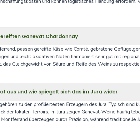
nschaffungskosten und können logistisches Handling erfordern. Ver
gereiften Ganevat Chardonnay
rrand, passen gereifte Käse wie Comté, gebratene Geflügelgerich
gen und leicht oxidativen Noten harmoniert sehr gut mit regionale
, das Gleichgewicht von Säure und Reife des Weins zu respektie
t aus und wie spiegelt sich das im Jura wider
hören zu den profiliertesten Erzeugern des Jura. Typisch sind kl
 der lokalen Terroirs. Im Jura zeigen Ganevat‑Weine häufig lebe
ontferrand überzeugen durch Präzision, während traditionelle Jura