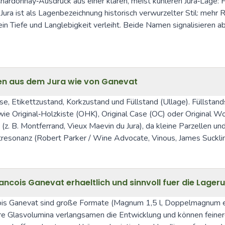
ardonnay‑Ausdruck aus einer klaren, meist kühleren Jura‑Lage: Fo
ra ist als Lagenbezeichnung historisch verwurzelter Stil: mehr 
 Tiefe und Langlebigkeit verleiht. Beide Namen signalisieren aber
en aus dem Jura wie von Ganevat
 Etikettzustand, Korkzustand und Füllstand (Ullage). Füllstand
wie Original‑Holzkiste (OHK), Original Case (OC) oder Original 
z. B. Montferrand, Vieux Maevin du Jura), da kleine Parzellen un
rktresonanz (Robert Parker / Wine Advocate, Vinous, James Sucklin
cois Ganevat erhaeltlich und sinnvoll fuer die Lager
ois Ganevat sind große Formate (Magnum 1,5 l, Doppelmagnum etc
ere Glasvolumina verlangsamen die Entwicklung und können feinere