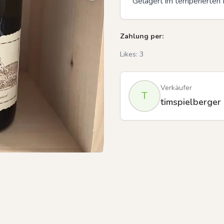
Gelagert im temperierten K
Zahlung per:
Previous slide
Likes:
3
Verkäufer
T
timspielberger