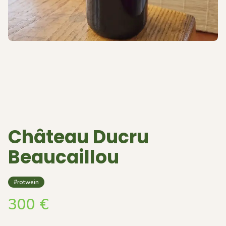
Château Ducru
Beaucaillou
#rotwein
300
€