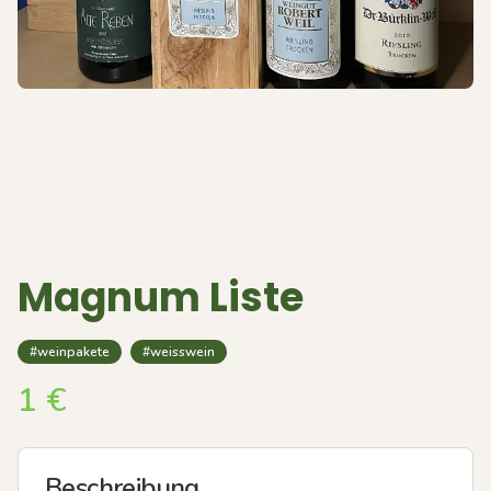
Magnum Liste
#weinpakete
#weisswein
1
€
Beschreibung