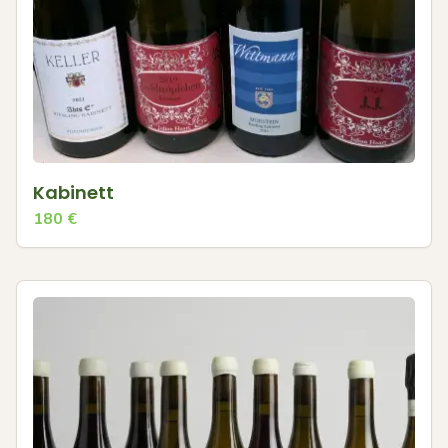
Kabinett
180
€